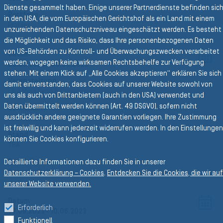
Dienste gesammelt haben. Einige unserer Partnerdienste befinden sic
Portfolio
in den USA, die vom Europäischen Gerichtshof als ein Land mit einem
Profiles
unzureichenden Datenschutzniveau eingeschätzt werden. Es besteht
die Möglichkeit und das Risiko, dass Ihre personenbezogenen Daten
von US-Behörden zu Kontroll- und Überwachungszwecken verarbeitet
Datum
werden, wogegen keine wirksamen Rechtsbehelfe zur Verfügung
08.06.2023
- 09.06.2023
stehen. Mit einem Klick auf „Alle Cookies akzeptieren“ erklären Sie sich
Veranstaltung
damit einverstanden, dass Cookies auf unserer Website sowohl von
Elko Mine Expo & Convention
uns als auch von Drittanbietern (auch in den USA) verwendet und
Daten übermittelt werden können (Art. 49 DSGVO), sofern nicht
Stadt, Land
ausdrücklich andere geeignete Garantien vorliegen. Ihre Zustimmung
Elko, NV
, USA
ist freiwillig und kann jederzeit widerrufen werden. In den Einstellungen
Stand
können Sie Cookies konfigurieren.
TBA
Portfolio
Detaillierte Informationen dazu finden Sie in unserer
Conveyor Belts
Datenschutzerklärung – Cookies
.
Entdecken Sie die Cookies, die wir auf
unserer Website verwenden.
Datum
Erforderlich
07.06.2023
- 10.06.2023
Funktionell