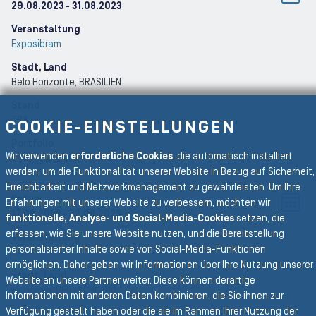
29.08.2023
- 31.08.2023
Veranstaltung
Exposibram
Stadt, Land
Belo Horizonte
, BRASILIEN
Stand
TBA
COOKIE-EINSTELLUNGEN
Portfolio
Wir verwenden
erforderliche Cookies
, die automatisch installiert
Conveyor Belts
werden, um die Funktionalität unserer Website in Bezug auf Sicherheit,
Erreichbarkeit und Netzwerkmanagement zu gewährleisten. Um Ihre
Datum
Erfahrungen mit unserer Website zu verbessern, möchten wir
17.08.2023
- 22.08.2023
funktionelle, Analyse- und Social-Media-Cookies
setzen, die
erfassen, wie Sie unsere Website nutzen, und die Bereitstellung
Veranstaltung
personalisierter Inhalte sowie von Social-Media-Funktionen
BAU
ermöglichen. Daher geben wir Informationen über Ihre Nutzung unserer
Stadt, Land
Website an unsere Partner weiter. Diese können derartige
München
, DEUTSCHLAND
Informationen mit anderen Daten kombinieren, die Sie ihnen zur
Verfügung gestellt haben oder die sie im Rahmen Ihrer Nutzung der
Stand