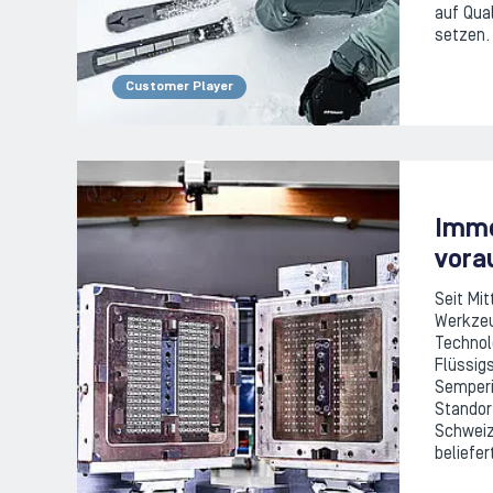
auf Qua
setzen.
Customer Player
Imme
vora
Seit Mit
Werkze
Technol
Flüssigs
Semperi
Standort
Schweiz
beliefe