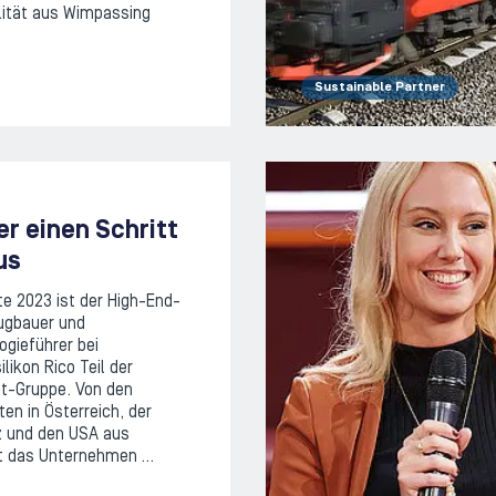
lität aus Wimpassing
Sustainable Partner
r einen Schritt
us
te 2023 ist der High-End-
ugbauer und
ogieführer bei
ilikon Rico Teil der
t-Gruppe. Von den
en in Österreich, der
 und den USA aus
rt das Unternehmen …