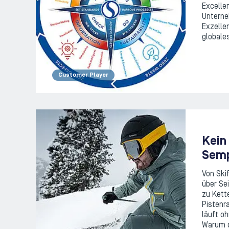
Excelle
Unterne
Exzellen
globale
Customer Player
Kein
Semp
Von Ski
über Se
zu Kett
Pistenr
läuft o
Warum d