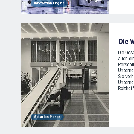
Innovation Engine
Die 
Die Ges
auch ei
Persönli
Unterne
Sie verh
Untern
Reithof
Solution Maker