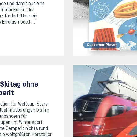
nce und damit auf eine
hmenskultur, die
z fördert. Über ein
s Erfolgsmodell …
Customer Player
 Skitag ohne
erit
folien für Weltcup-Stars
ilbahnfutterungen bis hin
enbändern für
aupen. Im Wintersport
hne Semperit nichts rund.
ie weltgrößten Hersteller