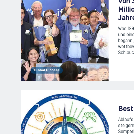
Von 3
Milli
Jahr
Was 199
und ein
begann,
wettbew
Schlauc
Global Pioneer
Best 
Abläufe 
steiger
Semperi