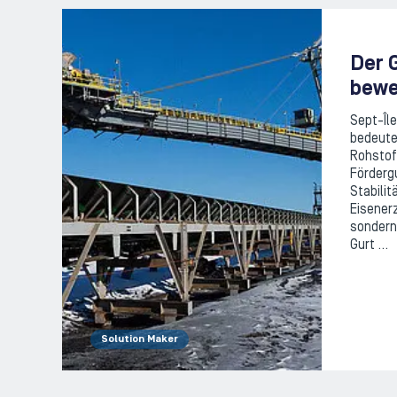
Der G
bewe
Sept-Île
bedeute
Rohstof
Förderg
Stabilit
Eisenerz
sondern
Gurt …
Solution Maker