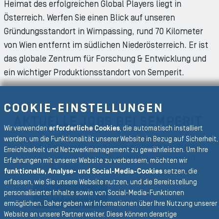
Heimat des erfolgreichen Global Players liegt in
Österreich. Werfen Sie einen Blick auf unseren
Gründungsstandort in Wimpassing, rund 70 Kilometer
von Wien entfernt im südlichen Niederösterreich. Er ist
das globale Zentrum für Forschung & Entwicklung und
ein wichtiger Produktionsstandort von Semperit.
COOKIE-EINSTELLUNGEN
AKTUELLE JOBS BEI SEMPERIT
Wir verwenden
erforderliche Cookies
, die automatisch installiert
werden, um die Funktionalität unserer Website in Bezug auf Sicherheit,
Sind Sie bereit für eine neue Herausforderung? Stöbern
Erreichbarkeit und Netzwerkmanagement zu gewährleisten. Um Ihre
Sie in den aktuellen Stellenangeboten und bewerben
Erfahrungen mit unserer Website zu verbessern, möchten wir
Sie sich online!
funktionelle, Analyse- und Social-Media-Cookies
setzen, die
erfassen, wie Sie unsere Website nutzen, und die Bereitstellung
personalisierter Inhalte sowie von Social-Media-Funktionen
JOBS ANSEHEN
ermöglichen. Daher geben wir Informationen über Ihre Nutzung unserer
Website an unsere Partner weiter. Diese können derartige