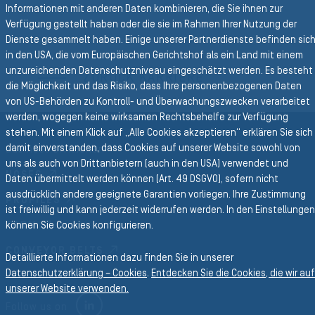
Informationen mit anderen Daten kombinieren, die Sie ihnen zur
Verfügung gestellt haben oder die sie im Rahmen Ihrer Nutzung der
Dienste gesammelt haben. Einige unserer Partnerdienste befinden sic
Zurück zur Hauptnavigation
in den USA, die vom Europäischen Gerichtshof als ein Land mit einem
unzureichenden Datenschutzniveau eingeschätzt werden. Es besteht
ZURÜCK KARRIERE
die Möglichkeit und das Risiko, dass Ihre personenbezogenen Daten
von US-Behörden zu Kontroll- und Überwachungszwecken verarbeitet
werden, wogegen keine wirksamen Rechtsbehelfe zur Verfügung
stehen. Mit einem Klick auf „Alle Cookies akzeptieren“ erklären Sie sich
damit einverstanden, dass Cookies auf unserer Website sowohl von
Business Divisionen
uns als auch von Drittanbietern (auch in den USA) verwendet und
HOSES
Daten übermittelt werden können (Art. 49 DSGVO), sofern nicht
ausdrücklich andere geeignete Garantien vorliegen. Ihre Zustimmung
PROFILES
ist freiwillig und kann jederzeit widerrufen werden. In den Einstellungen
können Sie Cookies konfigurieren.
FORM
CONVEYOR BELTS
Detaillierte Informationen dazu finden Sie in unserer
Datenschutzerklärung – Cookies
.
Entdecken Sie die Cookies, die wir auf
unserer Website verwenden.
LINKEDIN
Follow us on